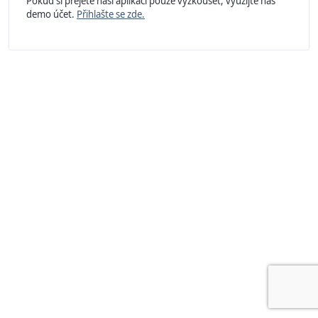
Pokud si přejete naší aplikaci pouze vyzkoušet, využijte náš
demo účet.
Přihlašte se zde.